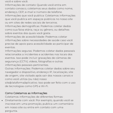
você e sobre você.
Informações de contato: Quando você entra em
contato conosco, coletamos seus dados como nome,
endereço, CEP, e-mail e número de telefone.
Informações que você publica: Coletamos informações
que você publica em espaços públicos no nosso site
ou em sites de redes sociais de terceiros.
Informações demográficas: Podemos coletar dados
como sua faixa etária, raça ou gênero, ou detalhes
sobre eventos dos quais você gosta.
Informações de acessibilidade: Podemos coletar
informações sobre necessidades de saúde caso você
precise de apoio para acessibilidade ao participar de
eventos.
Informações seguras: Podemos coletar dados pessoais
relacionados a incidentes e acidentes nos locais dos
eventos. Isso pode incluir gravações de câmeras de
segurança (CCTV), vídeos, fotografias e outras
informações pessoais pertinentes.
Outras informações: Podemos coletar dados sobre seu
navegador e dispositivo, endereço IP, localização, site
de origem, site visitado após sair dos nossos canais e
como você utiliza (ou não) nosso
site/plataforma/aplicativo. Isso pode ser feito com o uso
de tecnologias como GPS e Wi-Fi.
Como Coletamos as Informações
Coletamos informações de diferentes formas:
Diretamente com você: Por exemplo, quando você se
inscreve em uma promoção, publica um comentário
em nosso site ou entra em contato com uma
pergunta.