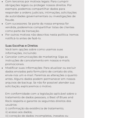
Com terceiros por motivos legais: Para cumprir
obrigações legais ou proteger nossos direitos. Por
exemplo, podemos compartilhar dados para
responder a ordens judiciais, intimações, solicitações
de autoridades governamentais ou investigações de
fraude.
Com sucessores: Se parte da nossa empresa for
vendida, poderemos compartilhar listas de clientes
como parte da transação.
Por outros motivos não descritos nesta política: Iremos
notificá-lo antes de fazê-lo.
Suas Escolhas e Direitos
Você tem opções sobre como usamos suas
informações, incluindo:
Cancelar comunicações de marketing: Siga as
instruções de cancelamento em nossos e-mails
promocionais.
Modificar suas informações: Para atualizar ou excluir
dados enviados pelo formulário de contato do site,
envie-nos um e-mail. Faremos as alterações o quanto
antes. Alguns dados podem permanecer em nossos
arquivos de backup. Se não for possível atender sua
solicitação, explicaremos o motivo.
Em conformidade com a legislação aplicável sobre o
tratamento de dados pessoais, o Best of Blues and
Rock respeita e garante os seguintes direitos dos
usuários:
i) confirmação da existência de tratamento;
ii) acesso aos dados;
iii) correção de dados incompletos, inexatos ou