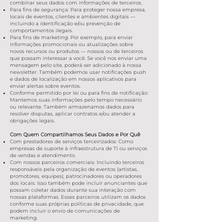
combinar seus dados com informações de terceiros.
Para fins de segurança: Para proteger nossa empresa,
locais de eventos, clientes e ambientes digitais —
incluindo a identificação e/ou prevenção de
comportamentos ilegais.
Para fins de marketing: Por exemplo, para enviar
informações promocionais ou atualizações sobre
novos recursos ou produtos — nossos ou de terceiros
que possam interessar a você. Se você nos enviar uma
mensagem pelo site, poderá ser adicionado à nossa
newsletter. Também podemos usar notificações push
e dados de localização em nossos aplicativos para
enviar alertas sobre eventos.
Conforme permitido por lei ou para fins de notificação:
Mantemos suas informações pelo tempo necessário
ou relevante. Também armazenamos dados para
resolver disputas, aplicar contratos e/ou atender a
obrigações legais.
Com Quem Compartilhamos Seus Dados e Por Quê
Com prestadores de serviços terceirizados: Como
empresas de suporte à infraestrutura de TI ou serviços
de vendas e atendimento.
Com nossos parceiros comerciais: Incluindo terceiros
responsáveis pela organização de eventos (artistas,
promotores, equipes), patrocinadores ou operadores
dos locais. Isso também pode incluir anunciantes que
possam coletar dados durante sua interação com
nossas plataformas. Esses parceiros utilizam os dados
conforme suas próprias políticas de privacidade, que
podem incluir o envio de comunicações de
marketing.