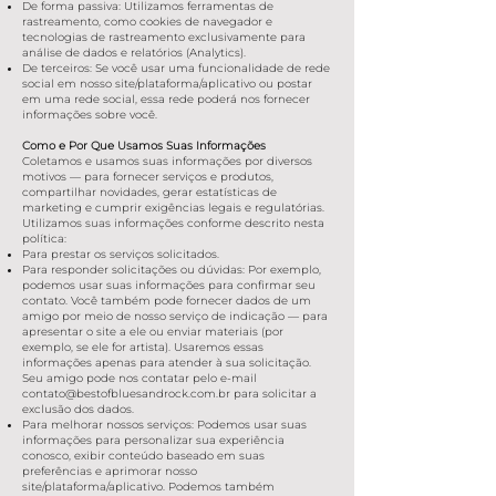
De forma passiva: Utilizamos ferramentas de
rastreamento, como cookies de navegador e
tecnologias de rastreamento exclusivamente para
análise de dados e relatórios (Analytics).
De terceiros: Se você usar uma funcionalidade de rede
social em nosso site/plataforma/aplicativo ou postar
em uma rede social, essa rede poderá nos fornecer
informações sobre você.
Como e Por Que Usamos Suas Informações
Coletamos e usamos suas informações por diversos
motivos — para fornecer serviços e produtos,
compartilhar novidades, gerar estatísticas de
marketing e cumprir exigências legais e regulatórias.
Utilizamos suas informações conforme descrito nesta
política:
Para prestar os serviços solicitados.
Para responder solicitações ou dúvidas: Por exemplo,
podemos usar suas informações para confirmar seu
contato. Você também pode fornecer dados de um
amigo por meio de nosso serviço de indicação — para
apresentar o site a ele ou enviar materiais (por
exemplo, se ele for artista). Usaremos essas
informações apenas para atender à sua solicitação.
Seu amigo pode nos contatar pelo e-mail
contato@bestofbluesandrock.com.br
para solicitar a
exclusão dos dados.
Para melhorar nossos serviços: Podemos usar suas
informações para personalizar sua experiência
conosco, exibir conteúdo baseado em suas
preferências e aprimorar nosso
site/plataforma/aplicativo. Podemos também