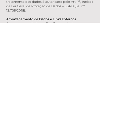
tratamento dos dados é autorizado pelo Art. 7º, Inciso I
da Lei Geral de Proteção de Dados – LGPD (Lei nº
13.709/2018).
Armazenamento de Dados e Links Externos
Armazenamos dados no Brasil e no exterior.
Este site está sujeito às leis brasileiras.
Podemos conter links para sites ou serviços de
terceiros que não controlamos. Ao clicar nesses links,
você será direcionado a sites com políticas de
privacidade próprias. Não nos responsabilizamos por
essas práticas externas.
Nossos bancos de dados seguem práticas padrão de
mercado e exigências legais para proteger sua
privacidade, conforme o Decreto nº 8.771/2016,
incluindo:
Criptografia e anonimização de dados;
Proteção contra acesso não autorizado;
Acesso restrito a pessoal autorizado;
Compromisso de confidencialidade por todos os que
acessam os dados pessoais.
Fale Conosco
Se você tiver dúvidas sobre esta política, preocupações
com privacidade ou quiser enviar comentários, envie
um e-mail para:
contato@bestofbluesandrock.com.br
Atualizações da Política
Podemos atualizar nossas práticas de privacidade
ocasionalmente. Notificaremos você sobre alterações
relevantes conforme exigido por lei. A versão