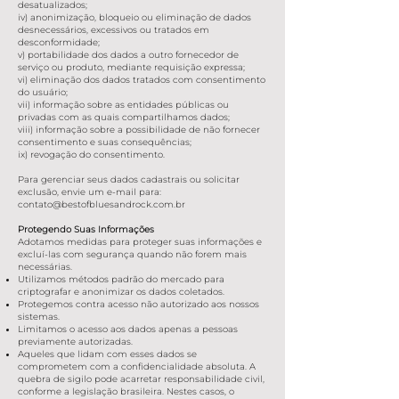
desatualizados;
iv) anonimização, bloqueio ou eliminação de dados
desnecessários, excessivos ou tratados em
desconformidade;
v) portabilidade dos dados a outro fornecedor de
serviço ou produto, mediante requisição expressa;
vi) eliminação dos dados tratados com consentimento
do usuário;
vii) informação sobre as entidades públicas ou
privadas com as quais compartilhamos dados;
viii) informação sobre a possibilidade de não fornecer
consentimento e suas consequências;
ix) revogação do consentimento.
Para gerenciar seus dados cadastrais ou solicitar
exclusão, envie um e-mail para:
contato@bestofbluesandrock.com.br
Protegendo Suas Informações
Adotamos medidas para proteger suas informações e
excluí-las com segurança quando não forem mais
necessárias.
Utilizamos métodos padrão do mercado para
criptografar e anonimizar os dados coletados.
Protegemos contra acesso não autorizado aos nossos
sistemas.
Limitamos o acesso aos dados apenas a pessoas
previamente autorizadas.
Aqueles que lidam com esses dados se
comprometem com a confidencialidade absoluta. A
quebra de sigilo pode acarretar responsabilidade civil,
conforme a legislação brasileira. Nestes casos, o